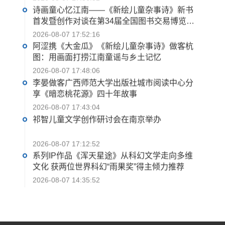
诗画童心忆江南——《新绘儿童杂事诗》新书
首发暨创作对谈在第34届全国图书交易博览会
举行
2026-08-07 17:52:16
阿涩携《大金瓜》《新绘儿童杂事诗》做客杭
图：用画面打捞江南童谣与乡土记忆
2026-08-07 17:48:06
李晏做客广西师范大学出版社城市阅读中心分
享《暗恋桃花源》四十年故事
2026-08-07 17:43:04
祁智儿童文学创作研讨会在南京举办
2026-08-07 17:12:52
系列IP作品《浑天星途》从科幻文学走向多维
文化 获两位世界科幻“雨果奖”得主倾力推荐
2026-08-07 14:35:52
“法徽闪耀 笔墨生香——知名作家看法院”采风
作品研讨会在京举行
2026-08-07 14:28:36