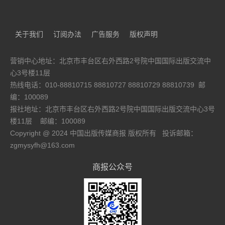
王旭烽携新作《孤山不孤 断桥不断》对话杭州
博主
2026-08-07 14:26:28
关于我们
订阅办法
广告服务
版权声明
纪念“童话大师”孙幼军逝世十一周年 《小狗的
小房子》阅读分享会在沈阳举行
营销中心地址：北京市丰台区右外西路2号院中国国际出版交流中
2026-08-07 13:28:15
心3号楼11层
钟书阁·北京中关村东升科技园店开业
热线电话：010-88810715 88810727 88810729 88810739 邮
打造复合型城市人文空间
编：100089
2026-08-06 17:49:25
报社地址：北京市丰台区右外西路2号院中国国际出版交流中心3号
京东图书“书生行”再出发 莫言携《人呐》与杨
楼11层
邮编：100089
澜、项飙共探当代人的精神世界
Copyright @ 2024 中国出版传媒商报 版权所有 投诉邮箱：
2026-08-06 16:08:37
zgmysyfh@163.com
IBBY世界大会中国乡村阅读图片展在加拿大启
幕，蔡皋以乡土初心向世界讲述阅读与生命
商报公众号
2026-08-06 10:13:38
第六届茅盾新人奖得主宝树新作打造国内首部
玛雅文明主题长篇科幻作品
2026-08-06 09:59:48
京东图书同步海外上线东野圭吾谢幕之作 《永