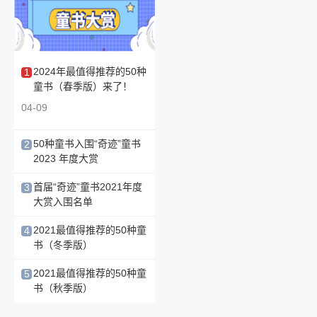
2026-07-31 10:17:04
《行稳致远：走好履职每一步》出版
以案为鉴守底线，以清廉担当促履职
2024年最值得推荐的50种
1
2026-07-31 10:14:49
童书（春季版）来了！
“文学超界面：AIGC影像实验”展映会在北京举
04-09
办 探索数字时代人文叙事新形态
2026-07-30 20:01:48
50种童书入围“奇迹”童书
2
《低空技术与工程导论》在2026 CCF未来计算
2023 年度大赏
机教育峰会正式发布
02-26
2026-07-30 18:09:47
首届“奇迹”童书2021年度
3
AI重构营销逻辑 当当影响力作家郑国发界首开
大赏入围名单
讲
04-03
2021最值得推荐的50种童
4
2026-07-30 18:06:44
书（冬季版）
​读书随笔集《把自己重读一遍》面世：以经典
为镜，重读内心的自己
04-03
2021最值得推荐的50种童
5
2026-07-30 17:09:38
书（秋季版）
​从黄圣依“商学院搬进客厅”刷屏杭州书博会，看
04-03
天天社如何打造少儿知识漫画产品线