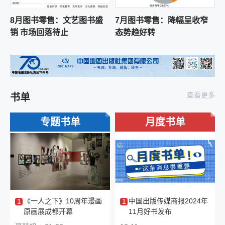
2026-08-04 13:48:19
《带着一本书读大学》新书分享会在南京举行
8月图书零售：文艺图书盛
7月图书零售：降幅呈收窄
销 市场回落待止
态势趋好转
2026-08-04 09:34:23
十一城联动 传播APEC“中国年”魅力
2026-08-03 22:00:36
乌鲁木齐市新华书店南门分店“新新哥哥 华华姐
查看更多
书单
姐”悦读汇开展系列活动 持续打造少儿公益文化
品牌
2026-08-03 17:38:17
专题书单
月度书单
帛阅空间·城市文化会客厅开业
打造呼和浩特首个全龄段复合型社区公共文化
载体
2026-08-03 17:38:16
乌鲁木齐市新华书店北门分店“书香润心・走进
喀什”活动江苏喀什故事 让书香传递时代温度
2026-08-03 17:38:16
厦门首店与北京新店官宣 “中国最美书店”钟书
《一人之下》10周年漫画
中国出版传媒商报2024年
1
1
阁再添新子
原画展成都开幕
11月好书发布
2026-08-03 17:38:16