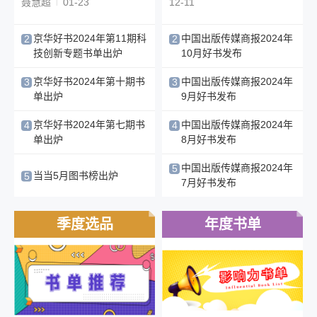
聂慧超
01-23
12-11
|
《我们都是中国人》系列丛书首部作品《山河
共春晴》新书座谈会在京举行
京华好书2024年第11期科
中国出版传媒商报2024年
2
2
2026-08-03 16:39:07
技创新专题书单出炉
10月好书发布
一起追问AI洋流的方向——《智能化生存：AI
11-28
11-12
时代的100个断言》新书发布会在京举办
京华好书2024年第十期书
中国出版传媒商报2024年
3
3
2026-08-03 16:27:50
单出炉
9月好书发布
广东新世纪出版社有限公司招聘启事
11-28
10-15
京华好书2024年第七期书
中国出版传媒商报2024年
4
4
单出炉
8月好书发布
2026-08-03 16:24:40
穆宏志
10-08
09-25
|
当“大厂”成为自身的问题
中国出版传媒商报2024年
5
当当5月图书榜出炉
5
7月好书发布
2026-08-03 14:25:47
06-18
08-23
千年东方博弈智慧的深层密码 文史名家丁一平
季度选品
年度书单
《围魏救赵》出版，拆解魏国百年霸权
2026-08-03 13:45:27
筑牢修身根基 砥砺实干担当
《修心励行：立身成事的九堂修养课》出版
2026-08-03 12:41:30