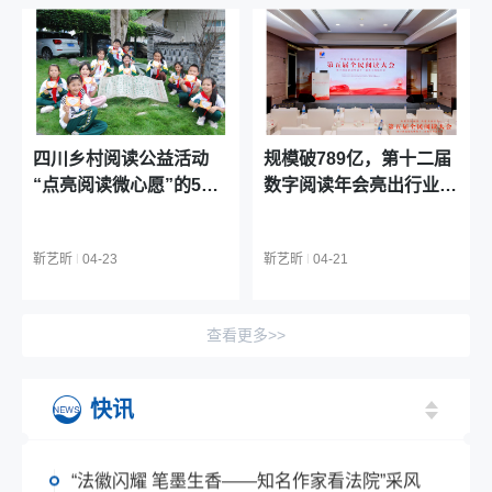
拥抱不完美的自己——孙昱携新作《画月亮兔
的女孩》亮相第34届全国图书交易博览会
2026-08-07 17:56:32
诗画童心忆江南——《新绘儿童杂事诗》新书
首发暨创作对谈在第34届全国图书交易博览会
举行
2026-08-07 17:52:16
四川乡村阅读公益活动
规模破789亿，第十二届
阿涩携《大金瓜》《新绘儿童杂事诗》做客杭
“点亮阅读微心愿”的5年
数字阅读年会亮出行业年
图：用画面打捞江南童谣与乡土记忆
跨越之路
度“成绩单”
2026-08-07 17:48:06
李晏做客广西师范大学出版社城市阅读中心分
靳艺昕
|
04-23
靳艺昕
|
04-21
享《暗恋桃花源》四十年故事
2026-08-07 17:43:04
祁智儿童文学创作研讨会在南京举办
查看更多>>
2026-08-07 17:12:52
系列IP作品《浑天星途》从科幻文学走向多维
快讯
文化 获两位世界科幻“雨果奖”得主倾力推荐
2026-08-07 14:35:52
“法徽闪耀 笔墨生香——知名作家看法院”采风