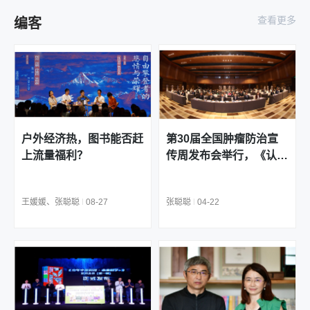
2026-08-07 18:49:11
查看更多
编客
拥抱不完美的自己——孙昱携新作《画月亮兔
的女孩》亮相第34届全国图书交易博览会
2026-08-07 17:56:32
诗画童心忆江南——《新绘儿童杂事诗》新书
首发暨创作对谈在第34届全国图书交易博览会
举行
2026-08-07 17:52:16
阿涩携《大金瓜》《新绘儿童杂事诗》做客杭
户外经济热，图书能否赶
第30届全国肿瘤防治宣
图：用画面打捞江南童谣与乡土记忆
上流量福利？
传周发布会举行，《认识
2026-08-07 17:48:06
癌症 可防可治》新书发
李晏做客广西师范大学出版社城市阅读中心分
布
享《暗恋桃花源》四十年故事
王媛媛、张聪聪
|
08-27
张聪聪
|
04-22
2026-08-07 17:43:04
祁智儿童文学创作研讨会在南京举办
2026-08-07 17:12:52