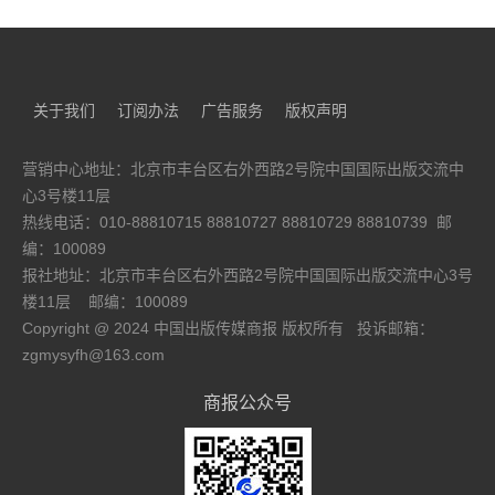
中国出版集团
新华传媒
武汉市新新图书有限公司
北京出版集团
广西新华书网
中国新闻出版广电网
天津出版传媒集团
新华图书网
搜狐文化
河北出版传媒网
大众书局
新浪
凤凰出版传媒集团
新华书店总店
逐浪网
海峡出版发行集团
江西新华发行集团
腾讯文化
山东出版集团
河南省新华书店
孔夫子旧书网
中原出版传媒集团
河北省新华书店
大佳阅读
关于我们
订阅办法
广告服务
版权声明
长江传媒
内蒙古新华发行集团
当当网
中南出版传媒集团
湖北省新华书店
纵横中文网
广西师范大学出版社集团
安徽新华发行集团
作文网
中信出版集团
海南新华
红袖添香
营销中心地址：北京市丰台区右外西路2号院中国国际出版交流中
中国教育出版传媒
文轩网
图联网
重庆出版集团
新知集团
淘书网
心3号楼11层
浙江出版联合集团
三希堂藏书
起点中文网
中文传媒
秋水文学
热线电话：010-88810715 88810727 88810729 88810739 邮
时代出版传媒
新华悦读
山西出版传媒网
榕树下
黄河出版传媒
晋江文学城
广东省出版集团
幻剑书盟
编：100089
贵州出版集团
新东方图书网
四川出版集团
世纪金榜
报社地址：北京市丰台区右外西路2号院中国国际出版交流中心3号
辽宁出版集团
出版人杂志
上海世纪出版（集团）有限公司
中国高校教材图书网
楼11层
邮编：100089
二十一世纪出版社集团
人民网文化频道
商务印书馆
人教学习网
Copyright @ 2024 中国出版传媒商报 版权所有 投诉邮箱：
中华书局
中新网文化频道
安徽教育出版社
中国出版网
zgmysyfh@163.com
安徽少年儿童出版社
曲一线4s店
安徽文艺出版社
京东商城
北京大学出版社
海豚传媒
北京理工大学出版社
新华先锋
商报公众号
长江文艺出版社
精典博维
大象出版社
伦敦书展官网
电子工业出版社
书问搜索
东北财经大学出版社
福建教育出版社
福建人民出版社
高等教育出版社
国防工业出版社