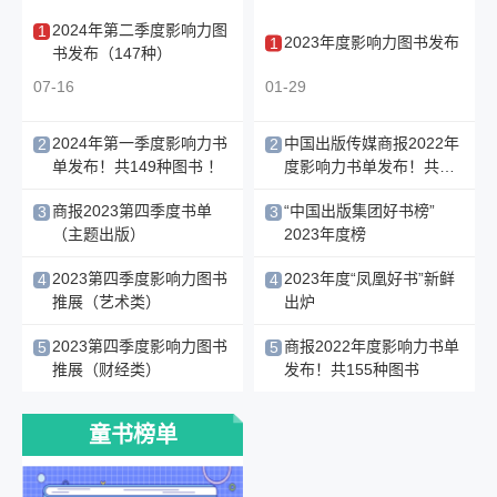
“品读宋人的精神世界暨《说宋》《品宋》新书
发布会”​在杭州图书博览会期间举行
2024年第二季度影响力图
1
2023年度影响力图书发布
1
书发布（147种）
2026-08-03 12:39:44
笔墨寄文脉 丹心续薪火 ——董琨先生藏品、版
07-16
01-29
权捐赠仪式暨《馀事集》首发式在京举办
2026-08-03 11:16:01
2024年第一季度影响力书
中国出版传媒商报2022年
2
2
《年轮上的光影》新书首发暨“剧萃文典”工程启
单发布！共149种图书 ！
度影响力书单发布！共
动仪式在京举行
155种图书
04-16
02-06
商报2023第四季度书单
“中国出版集团好书榜”
3
3
2026-08-02 11:23:17
（主题出版）
2023年度榜
拨开眼健康迷雾 守护清晰“视”界——《中老年
01-19
01-12
人眼健康百问百答》图书分享会成功举办
2023第四季度影响力图书
2023年度“凤凰好书”新鲜
4
4
2026-08-01 09:46:26
推展（艺术类）
出炉
全国人工智能通识教育研讨会（AIGE2026）在
01-19
02-09
2023第四季度影响力图书
商报2022年度影响力书单
5
5
陕召开
推展（财经类）
发布！共155种图书
2026-08-01 09:42:22
01-19
05-26
#给500只“小候鸟”的书香邀约！2026“点亮阅读
微心愿”暑期公益阅读成长计划温暖开启
童书榜单
2026-07-31 16:33:54
“悦读中医”杯科普讲师团选拔决赛圆满落幕