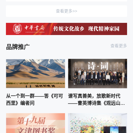
2026-08-06 09:59:48
查看更多>>
京东图书同步海外上线东野圭吾谢幕之作 《永
恒的记忆》见证伽利略系列终章
2026-08-06 07:13:12
中少总社“院士讲课本里的百科·一讲就懂的健
康”系列图书版权输出至香港
查看更多
品牌推广
2026-08-05 18:58:00
《瓷都绘》新书发布：从世界文化遗产到青年
理想生活
2026-08-05 18:49:55
深挖吴越文脉 解码千年匠心 两部吴越国主题新
书亮相书博会
2026-08-05 17:06:03
从一个到一群——答《可可
谱写真善美，放歌新时代
2025年度中国网络文学影响力榜发布，番茄小
西里》编者问
——曹英博诗集《观远山》
说斩获多项殊荣
出版研讨会在中华诗词博物
2026-08-05 16:29:41
馆举办
《北京城史记 元代卷》溯源元大都营建脉络 解
码北京中轴线起点