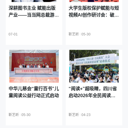
《行稳致远：走好履职每一步》出版
深耕图书主业 赋能出版
大学生版权保护赋能与短
以案为鉴守底线，以清廉担当促履职
产业——当当网总裁游克
视频AI创作研讨会：破解
2026-07-31 10:14:49
华的产业协同之路
AI创作版权困境，护航校
“文学超界面：AIGC影像实验”展映会在北京举
园创新合规
办 探索数字时代人文叙事新形态
07-01
靳艺昕
|
05-30
2026-07-30 20:01:48
《低空技术与工程导论》在2026 CCF未来计算
机教育峰会正式发布
2026-07-30 18:09:47
AI重构营销逻辑 当当影响力作家郑国发界首开
讲
2026-07-30 18:06:44
​读书随笔集《把自己重读一遍》面世：以经典
中华儿慈会“童行百书”儿
“阅读+”超吸睛，四川省
为镜，重读内心的自己
童阅读公益行动正式启动
启动2026年全民阅读活
2026-07-30 17:09:38
动周！
​从黄圣依“商学院搬进客厅”刷屏杭州书博会，看
天天社如何打造少儿知识漫画产品线
靳艺昕
|
05-30
靳艺昕
|
04-23
2026-08-07 18:49:11