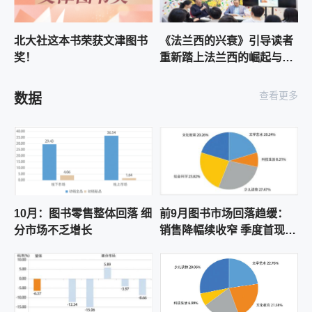
2026-08-05 16:09:22
全国青少年科学实验能力大赛北京赛区决赛颁
北大社这本书荣获文津图书
《法兰西的兴衰》引导读者
奖仪式暨首都青少年科学实验能力展示活动在
奖！
重新踏上法兰西的崛起与衰
京举行
2026-08-05 15:11:21
落之路
深入生活，融入自然，传承民俗文化——“黄河
滩上四季歌”系列作者分享会在京举办
查看更多
数据
2026-08-05 14:58:28
《大田歌谣》新书发布暨研讨会在京举行
2026-08-05 10:17:45
中少总社《一颗子弹的飞行》斩获美国3×3国际
插画展两项大奖
2026-08-05 10:09:47
10月：图书零售整体回落 细
前9月图书市场回落趋缓：
“宝藏奶奶”出发了！今日飞加拿大参加国际安徒
分市场不乏增长
销售降幅续收窄 季度首现微
生奖颁奖典礼，让我们陪蔡皋奶奶去领奖！
反弹
2026-08-05 09:59:42
“中国现代语文教育理论资料”丛书35卷全部面世