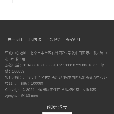
2026-08-06 10:13:38
第六届茅盾新人奖得主宝树新作打造国内首部
玛雅文明主题长篇科幻作品
2026-08-06 09:59:48
京东图书同步海外上线东野圭吾谢幕之作 《永
恒的记忆》见证伽利略系列终章
2026-08-06 07:13:12
关于我们
订阅办法
广告服务
版权声明
中少总社“院士讲课本里的百科·一讲就懂的健
康”系列图书版权输出至香港
营销中心地址：北京市丰台区右外西路2号院中国国际出版交流中
2026-08-05 18:58:00
心3号楼11层
《瓷都绘》新书发布：从世界文化遗产到青年
热线电话：010-88810715 88810727 88810729 88810739 邮
理想生活
编：100089
2026-08-05 18:49:55
报社地址：北京市丰台区右外西路2号院中国国际出版交流中心3号
深挖吴越文脉 解码千年匠心 两部吴越国主题新
楼11层
邮编：100089
书亮相书博会
Copyright @ 2024 中国出版传媒商报 版权所有 投诉邮箱：
2026-08-05 17:06:03
zgmysyfh@163.com
2025年度中国网络文学影响力榜发布，番茄小
说斩获多项殊荣
商报公众号
2026-08-05 16:29:41