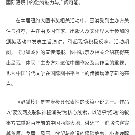
国际语境中的独特魅力与广阔可能。
在本届纽约大图书奖相关活动中，雪漠受到主办方关
注与推荐，并在由多国作家、出版人及文化界人士参加的
颁奖活动中发表主旨演讲，引起现场积极反响。活动期
间，《野狐岭》的宣传海报、图书展示及相关介绍获得突
出呈现，体现了主办方对这位中国作家及其作品的重视，
也为中国当代文学在国际图书平台上的传播增添了新的亮
点。
《野狐岭》是雪漠极具代表性的长篇小说之一。作品
以“蒙汉两支驼队神秘消失”为核心线索，以近乎“招魂”的叙
事方式重返百年前的中国西部大地，讲述了一群骆驼客穿
越荒原、戈壁、风雪、欲望与命运的探险故事。小说唤醒