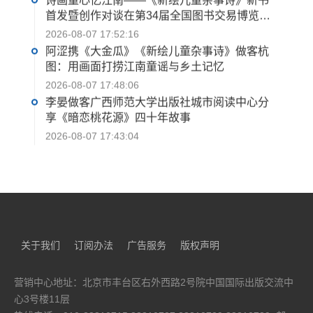
诗画童心忆江南——《新绘儿童杂事诗》新书
首发暨创作对谈在第34届全国图书交易博览会
举行
2026-08-07 17:52:16
阿涩携《大金瓜》《新绘儿童杂事诗》做客杭
图：用画面打捞江南童谣与乡土记忆
2026-08-07 17:48:06
李晏做客广西师范大学出版社城市阅读中心分
享《暗恋桃花源》四十年故事
2026-08-07 17:43:04
祁智儿童文学创作研讨会在南京举办
2026-08-07 17:12:52
系列IP作品《浑天星途》从科幻文学走向多维
文化 获两位世界科幻“雨果奖”得主倾力推荐
2026-08-07 14:35:52
关于我们
订阅办法
广告服务
版权声明
“法徽闪耀 笔墨生香——知名作家看法院”采风
作品研讨会在京举行
营销中心地址：北京市丰台区右外西路2号院中国国际出版交流中
2026-08-07 14:28:36
心3号楼11层
王旭烽携新作《孤山不孤 断桥不断》对话杭州