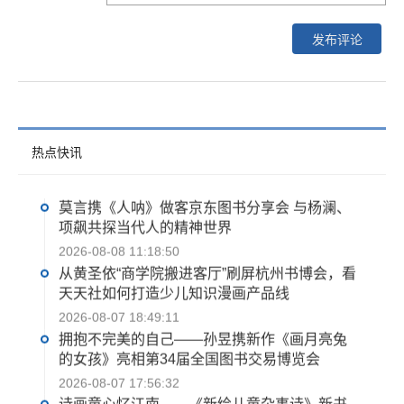
武汉两家新华书店同启 打造新城市文化会客厅
2026-08-08 20:27:53
《京剧大师程砚秋》新书发布 为传统戏曲文化
热点快讯
传播注入全新活力
2026-08-08 20:27:52
莫言携《人呐》做客京东图书分享会 与杨澜、
项飙共探当代人的精神世界
2026-08-08 11:18:50
​从黄圣依“商学院搬进客厅”刷屏杭州书博会，看
天天社如何打造少儿知识漫画产品线
2026-08-07 18:49:11
拥抱不完美的自己——孙昱携新作《画月亮兔
的女孩》亮相第34届全国图书交易博览会
2026-08-07 17:56:32