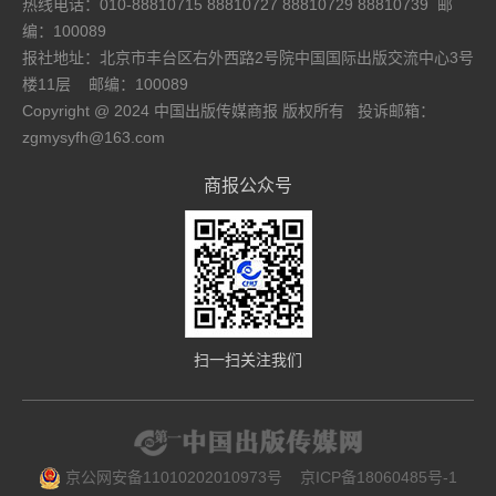
热线电话：010-88810715 88810727 88810729 88810739 邮
博主
编：100089
2026-08-07 14:26:28
报社地址：北京市丰台区右外西路2号院中国国际出版交流中心3号
纪念“童话大师”孙幼军逝世十一周年 《小狗的
楼11层
邮编：100089
小房子》阅读分享会在沈阳举行
Copyright @ 2024 中国出版传媒商报 版权所有 投诉邮箱：
2026-08-07 13:28:15
zgmysyfh@163.com
钟书阁·北京中关村东升科技园店开业
打造复合型城市人文空间
商报公众号
2026-08-06 17:49:25
京东图书“书生行”再出发 莫言携《人呐》与杨
澜、项飙共探当代人的精神世界
2026-08-06 16:08:37
IBBY世界大会中国乡村阅读图片展在加拿大启
幕，蔡皋以乡土初心向世界讲述阅读与生命
扫一扫关注我们
2026-08-06 10:13:38
第六届茅盾新人奖得主宝树新作打造国内首部
玛雅文明主题长篇科幻作品
2026-08-06 09:59:48
京东图书同步海外上线东野圭吾谢幕之作 《永
京公网安备11010202010973号
京ICP备18060485号-1
恒的记忆》见证伽利略系列终章