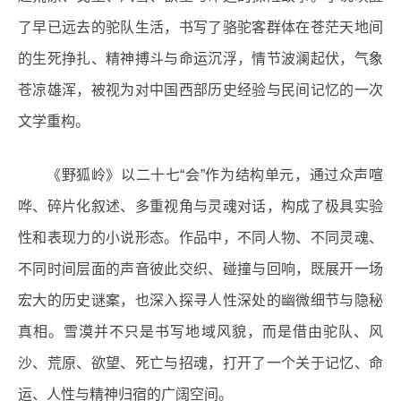
了早已远去的驼队生活，书写了骆驼客群体在苍茫天地间
的生死挣扎、精神搏斗与命运沉浮，情节波澜起伏，气象
苍凉雄浑，被视为对中国西部历史经验与民间记忆的一次
文学重构。
《野狐岭》以二十七“会”作为结构单元，通过众声喧
哗、碎片化叙述、多重视角与灵魂对话，构成了极具实验
性和表现力的小说形态。作品中，不同人物、不同灵魂、
不同时间层面的声音彼此交织、碰撞与回响，既展开一场
宏大的历史谜案，也深入探寻人性深处的幽微细节与隐秘
真相。雪漠并不只是书写地域风貌，而是借由驼队、风
沙、荒原、欲望、死亡与招魂，打开了一个关于记忆、命
运、人性与精神归宿的广阔空间。